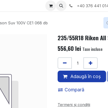
Locații
Despre noi
+40 376 441 01
ason Suv 100V CE1 068 db
235/55R18 Riken All
556,60
lei
Taxe incluse
Adaugă în coș
Compară
Termeni și condiții