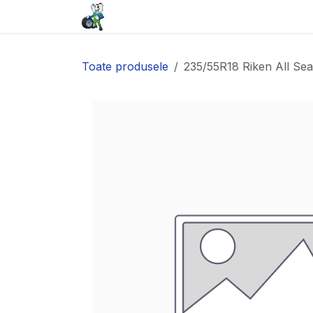
Sari la conținut
Acasă
Baterii
Anvelope
Toate produsele
235/55R18 Riken All Se