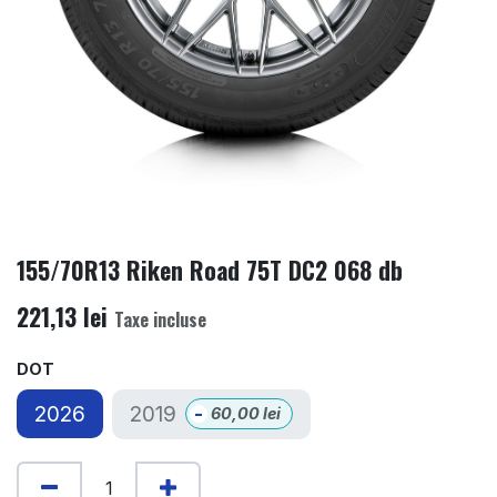
155/70R13 Riken Road 75T DC2 068 db
221,13
lei
Taxe incluse
DOT
2019
2026
-
60,00
lei