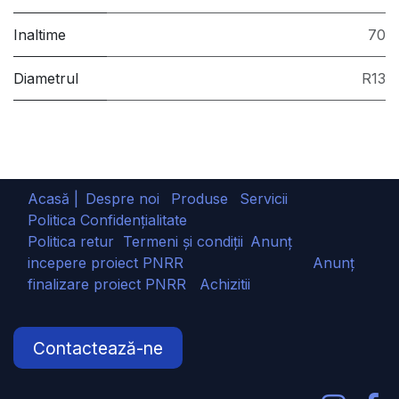
Inaltime
70
Diametrul
R13
Acasă |
Despre noi
Produse
Servicii
Politica Confidențialitate
Politica retur
Termeni și condiții
Anunț
incepere proiect PNRR
Anunț
finalizare proiect PNRR
Achizitii
Contactează-ne