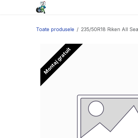
Sari la conținut
Acasă
Baterii
Anvelope
Toate produsele
235/50R18 Riken All Se
Montaj gratuit