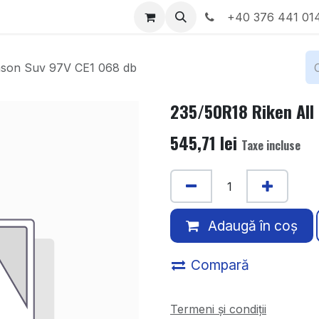
Locații
Despre noi
+40 376 441 01
ason Suv 97V CE1 068 db
235/50R18 Riken All
545,71
lei
Taxe incluse
Adaugă în coș
Compară
Termeni și condiții