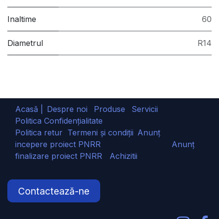
Inaltime
60
Diametrul
R14
Acasă |
Despre noi
Produse
Servicii
Politica Confidențialitate
Politica retur
Termeni și condiții
Anunț
incepere proiect PNRR
Anunț
finalizare proiect PNRR
Achizitii
Contactează-ne