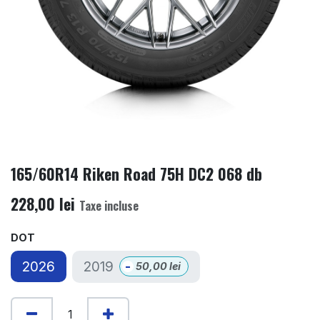
165/60R14 Riken Road 75H DC2 068 db
228,00
lei
Taxe incluse
DOT
2019
2026
-
50,00
lei