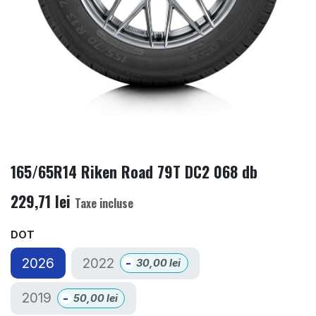
165/65R14 Riken Road 79T DC2 068 db
229,71
lei
Taxe incluse
DOT
2022
2026
-
30,00
lei
2019
-
50,00
lei