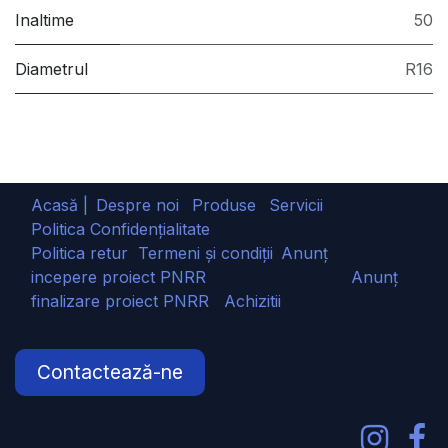
Inaltime
50
Diametrul
R16
Acasă |
Despre noi
Produse
Servicii
Politica Confidențialitate
Politica retur
Termeni și condiții
Anunț
incepere proiect PNRR
Anunț
finalizare proiect PNRR
Achizitii
Contactează-ne