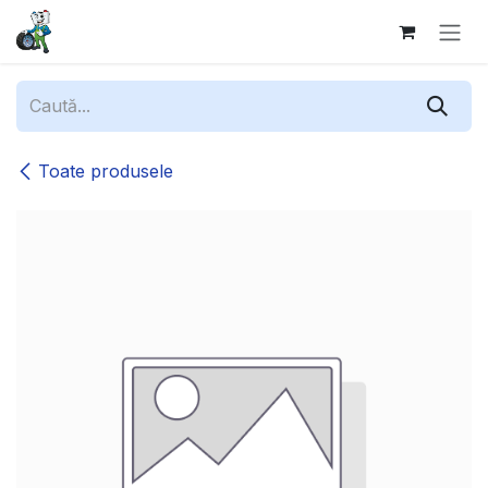
Sari la conținut
Toate produsele