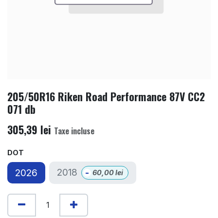
205/50R16 Riken Road Performance 87V CC2
071 db
305,39
lei
Taxe incluse
DOT
2018
2026
-
60,00
lei