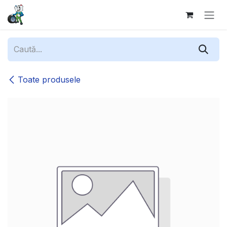
Sari la conținut
Toate produsele