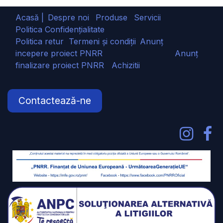
Acasă |
Despre noi
Produse
Servicii
Politica Confidențialitate
Politica retur
Termeni și condiții
Anunț
incepere proiect PNRR
Anunț
finalizare proiect PNRR
Achizitii
Contactează-ne