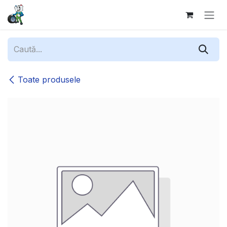
Sari la conținut
Toate produsele