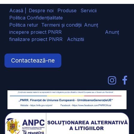
Acasă |
Despre noi
Produse
Servicii
Politica Confidențialitate
Politica retur
Termeni și condiții
Anunț
incepere proiect PNRR
Anunț
finalizare proiect PNRR
Achizitii
Contactează-ne