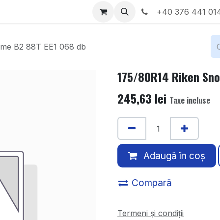
Locații
Despre noi
+40 376 441 01
ime B2 88T EE1 068 db
175/80R14 Riken Sno
245,63
lei
Taxe incluse
Adaugă în coș
Compară
Termeni și condiții