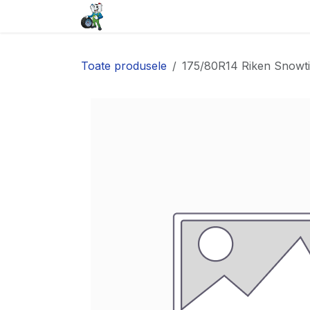
Sari la conținut
Acasă
Baterii
Anvelope
Toate produsele
175/80R14 Riken Snowt