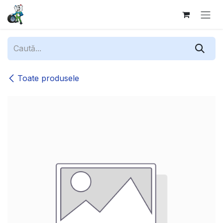
Sari la conținut
Toate produsele