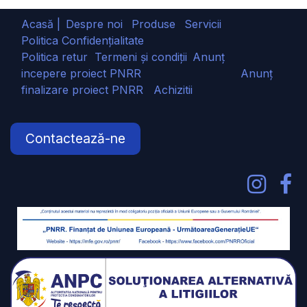
Acasă |
Despre noi
Produse
Servicii
Politica Confidențialitate
Politica retur
Termeni și condiții
Anunț
incepere proiect PNRR
Anunț
finalizare proiect PNRR
Achizitii
Contactează-ne