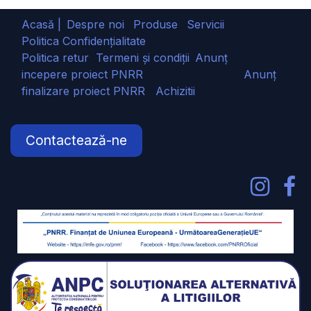
Acasă |
Despre noi
Produse
Servicii
Politica Confidențialitate
Politica retur
Termeni și condiții
Anunț
incepere proiect PNRR
Anunț
finalizare proiect PNRR
Achizitii
Contactează-ne