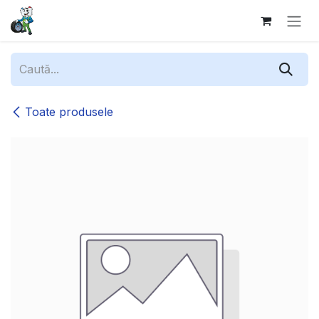
Sari la conținut
Toate produsele