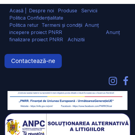
Acasă |
Despre noi
Produse
Servicii
Politica Confidențialitate
Politica retur
Termeni și condiții
Anunț
incepere proiect PNRR
Anunț
finalizare proiect PNRR
Achizitii
Contactează-ne