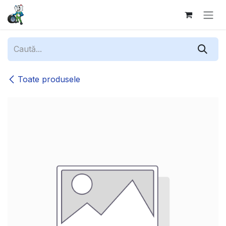
Sari la conținut
Toate produsele