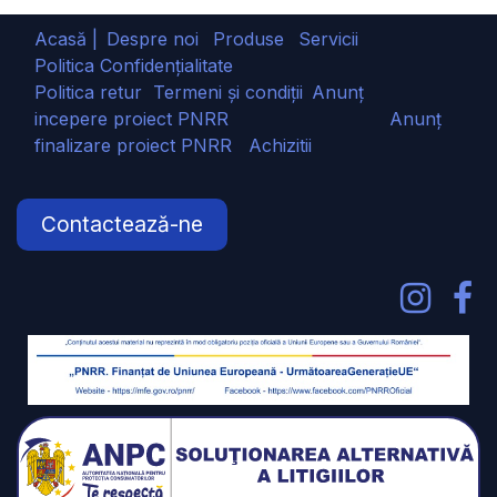
Acasă |
Despre noi
Produse
Servicii
Politica Confidențialitate
Politica retur
Termeni și condiții
Anunț
incepere proiect PNRR
Anunț
finalizare proiect PNRR
Achizitii
Contactează-ne