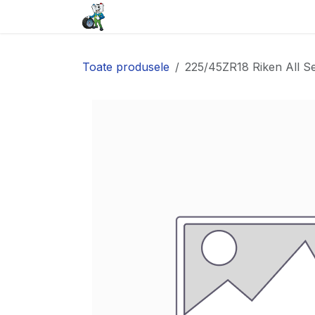
Sari la conținut
Acasă
Baterii
Anvelope
Toate produsele
225/45ZR18 Riken All S