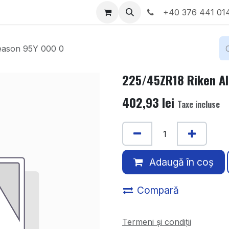
Locații
Despre noi
+40 376 441 01
eason 95Y 000 0
225/45ZR18 Riken Al
402,93
lei
Taxe incluse
Adaugă în coș
Compară
Termeni și condiții