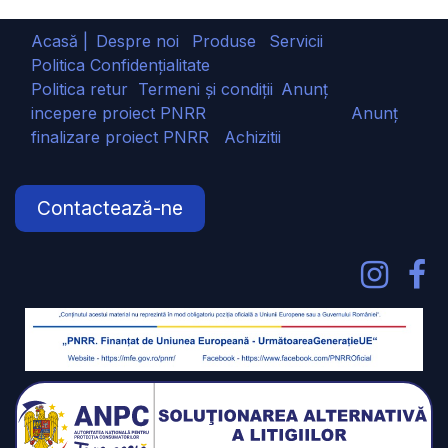
Acasă |
Despre noi
Produse
Servicii
Politica Confidențialitate
Politica retur
Termeni și condiții
Anunț
incepere proiect PNRR
Anunț
finalizare proiect PNRR
Achizitii
Contactează-ne