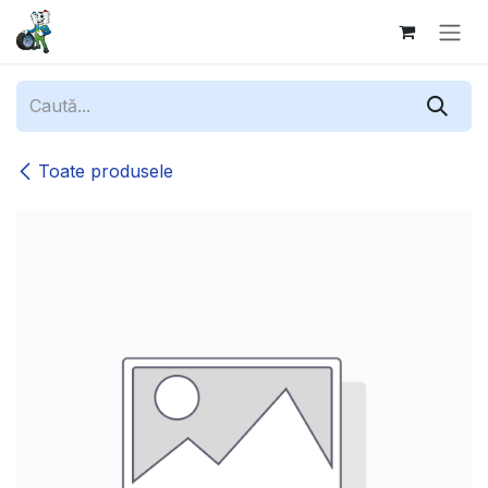
Sari la conținut
Toate produsele