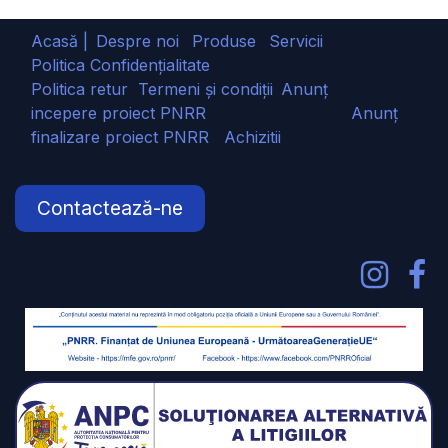
Acasă |
Despre noi
Produse
Servicii
Politica Confidențialitate
Politica retur
Termeni și condiții
Anunț
incepere proiect PNRR
Anunț
finalizare proiect PNRR
Achizitii
Contactează-ne