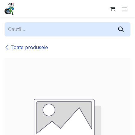
Sari la conținut
Toate produsele