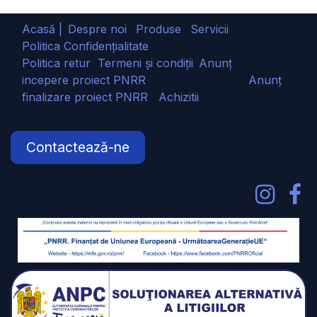
Acasă |
Despre noi
Produse
Servicii
Politica Confidențialitate
Politica retur
Termeni și condiții
Anunț
incepere proiect PNRR
Anunț
finalizare proiect PNRR
Achizitii
Contactează-ne