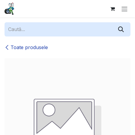
Sari la conținut
Toate produsele