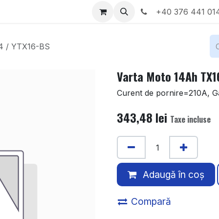
Locații
Despre noi
+40 376 441 01
4 / YTX16-BS
Varta Moto 14Ah TX1
Curent de pornire=210A, Ga
343,48
lei
Taxe incluse
Adaugă în coș
Compară