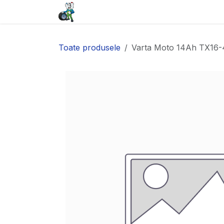
Sari la conținut
Acasă
Baterii
Anvelope
Toate produsele
Varta Moto 14Ah TX16-