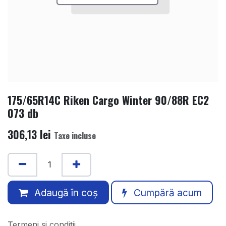
175/65R14C Riken Cargo Winter 90/88R EC2
073 db
306,13
lei
Taxe incluse
Adaugă în coș
Cumpără acum
Termeni și condiții