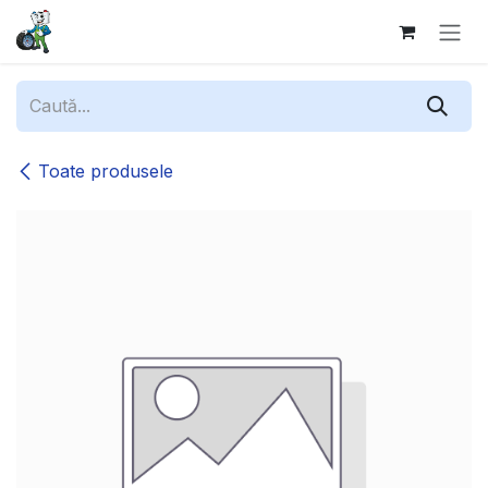
Sari la conținut
Toate produsele