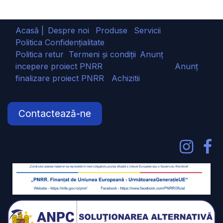
Acasă |
Despre noi
Produse
Servicii
Politica Confidențialitate
Politica retur
Termeni și condiții
Anunț
incepere proiect PNRR
Anunț
finalizare proiect PNRR
Achizitii
Contactează-ne