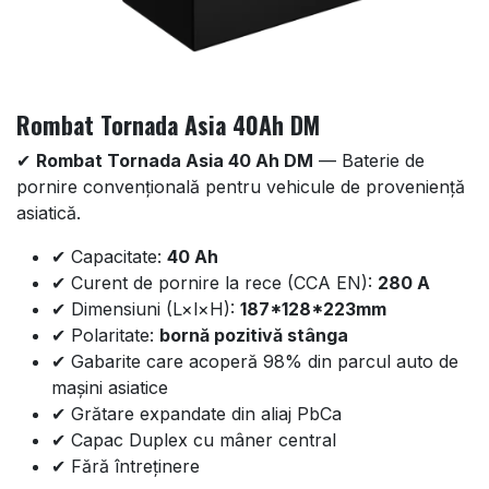
Rombat Tornada Asia 40Ah DM
✔
Rombat Tornada Asia 40 Ah DM
— Baterie de
pornire convențională pentru vehicule de proveniență
asiatică.
✔ Capacitate:
40 Ah
✔ Curent de pornire la rece (CCA EN):
280 A
✔ Dimensiuni (L×l×H):
187*128*223mm
✔ Polaritate:
bornă pozitivă stânga
✔ Gabarite care acoperă 98% din parcul auto de
mașini asiatice
✔ Grătare expandate din aliaj PbCa
✔ Capac Duplex cu mâner central
✔ Fără întreținere