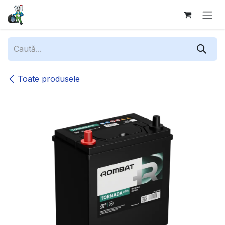
Sari la conținut
Toate produsele