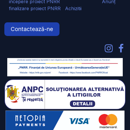
incepere proiect PNRR
Anunț
finalizare proiect PNRR
Achizitii
Contactează-ne