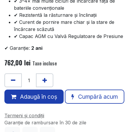
✔ 3–4× mai multe cicluri de încărcare față de
bateriile convenționale
✔ Rezistentă la răsturnare și înclinații
✔ Curent de pornire mare chiar și la stare de
încărcare scăzută
✔ Capac AGM cu Valvă Regulatoare de Presiune
✔ Garanție:
2 ani
762,00
lei
Taxe incluse
Adaugă în coș
Cumpără acum
Termeni și condiții
Garanție de rambursare în 30 de zile