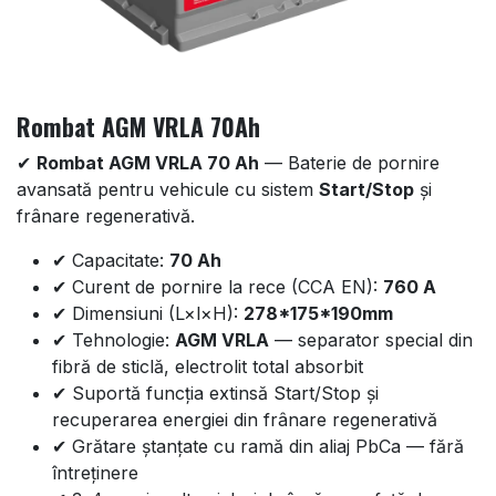
Rombat AGM VRLA 70Ah
✔
Rombat AGM VRLA 70 Ah
— Baterie de pornire
avansată pentru vehicule cu sistem
Start/Stop
și
frânare regenerativă.
✔ Capacitate:
70 Ah
✔ Curent de pornire la rece (CCA EN):
760 A
✔ Dimensiuni (L×l×H):
278*175*190mm
✔ Tehnologie:
AGM VRLA
— separator special din
fibră de sticlă, electrolit total absorbit
✔ Suportă funcția extinsă Start/Stop și
recuperarea energiei din frânare regenerativă
✔ Grătare ștanțate cu ramă din aliaj PbCa — fără
întreținere