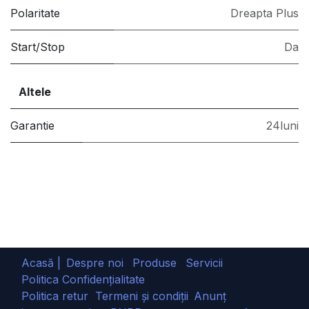
Polaritate
Dreapta Plus
Start/Stop
Da
Altele
Garantie
24luni
Acasă |
Despre noi
Produse
Servicii
Politica Confidențialitate
Politica retur
Termeni și condiții
Anunț