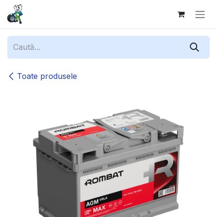
Sari la conținut
Toate produsele