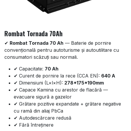
Rombat Tornada 70Ah
✔
Rombat Tornada 70 Ah
— Baterie de pornire
convențională pentru autoturisme și autoutilitare cu
consumatori scăzuți sau normali.
✔ Capacitate:
70 Ah
✔ Curent de pornire la rece (CCA EN):
640 A
✔ Dimensiuni (L×l×H):
278*175*190mm
✔ Capace Kamina cu arestor de flacără —
evacuare sigură a gazelor
✔ Grătare pozitive expandate + grătare negative
cu ramă din aliaj PbCa
✔ Autodescărcare redusă
✔ Fără întreținere