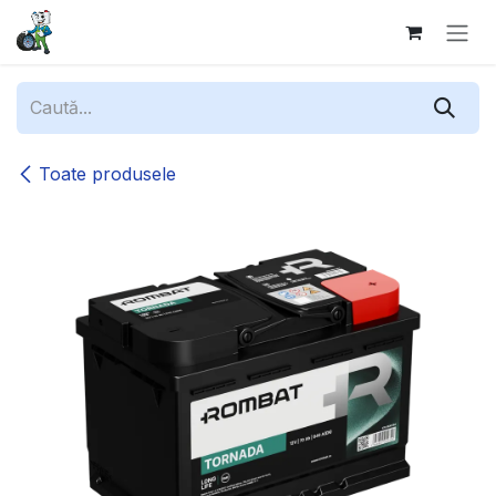
Sari la conținut
Toate produsele