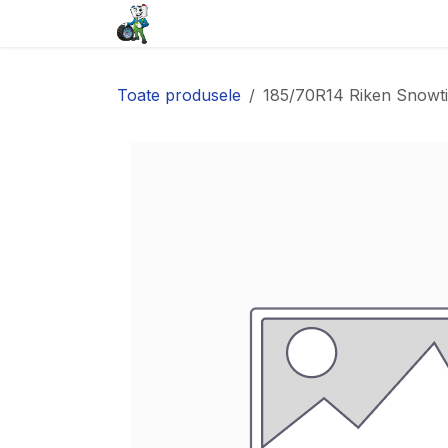
Sari la conținut
Acasă
Baterii
Anvelope
Toate produsele
185/70R14 Riken Snowt