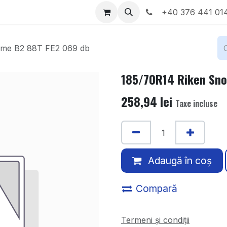
Locații
Despre noi
+40 376 441 01
ime B2 88T FE2 069 db
185/70R14 Riken Sno
258,94
lei
Taxe incluse
Adaugă în coș
Compară
Termeni și condiții