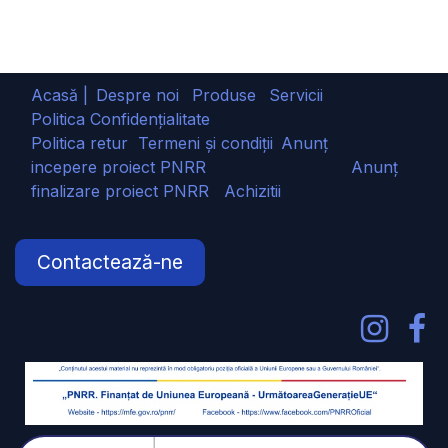
Acasă |
Despre noi
Produse
Servicii
Politica Confidențialitate
Politica retur
Termeni și condiții
Anunț
incepere proiect PNRR
Anunț
finalizare proiect PNRR
Achizitii
Contactează-ne