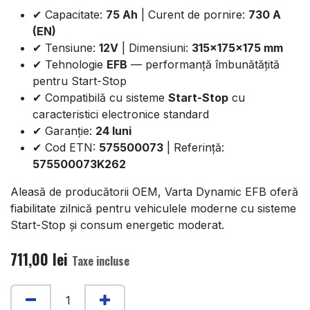
✔ Capacitate:
75 Ah
| Curent de pornire:
730 A
(EN)
✔ Tensiune:
12V
| Dimensiuni:
315×175×175 mm
✔ Tehnologie
EFB
— performanță îmbunătățită
pentru Start-Stop
✔ Compatibilă cu sisteme
Start-Stop
cu
caracteristici electronice standard
✔ Garanție:
24 luni
✔ Cod ETN:
575500073
| Referință:
575500073K262
Aleasă de producătorii OEM, Varta Dynamic EFB oferă
fiabilitate zilnică pentru vehiculele moderne cu sisteme
Start-Stop și consum energetic moderat.
711,00
lei
Taxe incluse