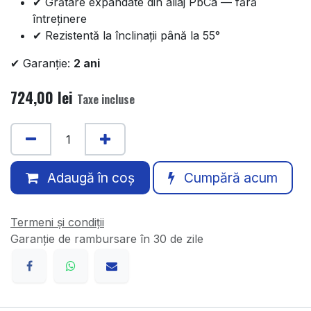
✔ Grătare expandate din aliaj PbCa — fără
întreținere
✔ Rezistentă la înclinații până la 55°
✔ Garanție:
2 ani
724,00
lei
Taxe incluse
Adaugă în coș
Cumpără acum
Termeni și condiții
Garanție de rambursare în 30 de zile