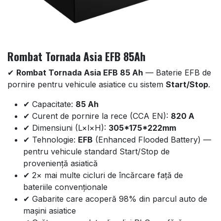
Rombat Tornada Asia EFB 85Ah
✔
Rombat Tornada Asia EFB 85 Ah
— Baterie EFB de
pornire pentru vehicule asiatice cu sistem
Start/Stop
.
✔ Capacitate:
85 Ah
✔ Curent de pornire la rece (CCA EN):
820 A
✔ Dimensiuni (L×l×H):
305*175*222mm
✔ Tehnologie:
EFB
(Enhanced Flooded Battery) —
pentru vehicule standard Start/Stop de
proveniență asiatică
✔ 2× mai multe cicluri de încărcare față de
bateriile convenționale
✔ Gabarite care acoperă 98% din parcul auto de
mașini asiatice