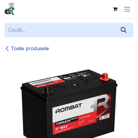
Sari la conținut
Toate produsele