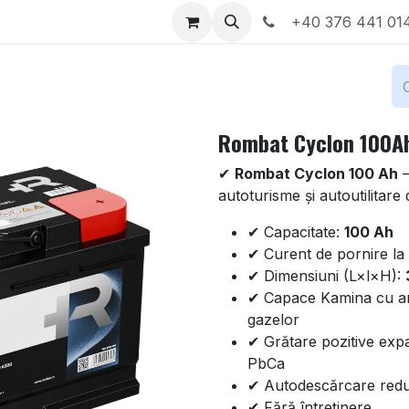
Locații
Despre noi
+40 376 441 01
Rombat Cyclon 100A
✔
Rombat Cyclon 100 Ah
—
autoturisme și autoutilitare
✔ Capacitate:
100 Ah
✔ Curent de pornire l
✔ Dimensiuni (L×l×H):
✔ Capace Kamina cu ar
gazelor
✔ Grătare pozitive expa
PbCa
✔ Autodescărcare red
✔ Fără întreținere