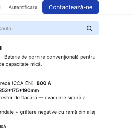
Contactează-ne
4
Autentificare
h
 Baterie de pornire convențională pentru
 de capacitate mică.
a rece (CCA EN):
800 A
353*175*190mm
estor de flacără — evacuare sigură a
ndate + grătare negative cu ramă din aliaj
usă