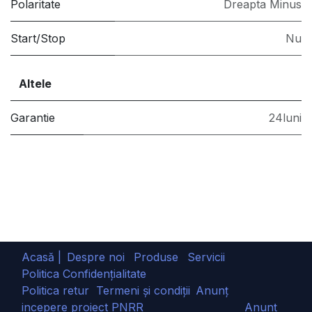
Polaritate
Dreapta Minus
Start/Stop
Nu
Altele
Garantie
24luni
Acasă |
Despre noi
Produse
Servicii
Politica Confidențialitate
Politica retur
Termeni și condiții
Anunț
incepere proiect PNRR
Anunț