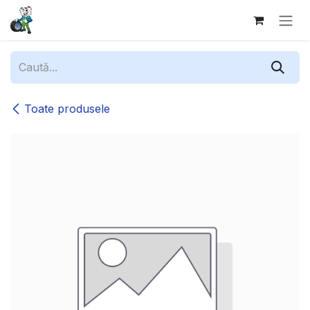
Sari la conținut
Toate produsele