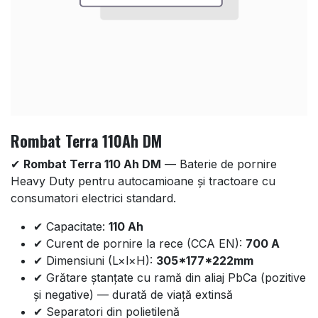
Rombat Terra 110Ah DM
✔
Rombat Terra 110 Ah DM
— Baterie de pornire
Heavy Duty pentru autocamioane și tractoare cu
consumatori electrici standard.
✔ Capacitate:
110 Ah
✔ Curent de pornire la rece (CCA EN):
700 A
✔ Dimensiuni (L×l×H):
305*177*222mm
✔ Grătare ștanțate cu ramă din aliaj PbCa (pozitive
și negative) — durată de viață extinsă
✔ Separatori din polietilenă