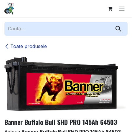
Sari la conținut
Toate produsele
Banner Buffalo Bull SHD PRO 145Ah 64503
Bateria
Banner Buffalo Bull SHD PRO 145Ah 64503