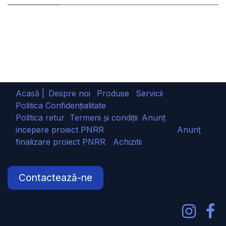
Acasă |
Despre noi
Produse
Servicii
Politica Confidențialitate
Politica retur
Termeni și condiții
Anunț
incepere proiect PNRR
Anunț
finalizare proiect PNRR
Achizitii
Contactează-ne