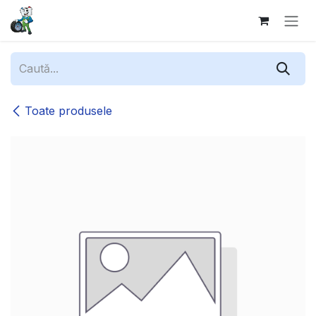
Sari la conținut
Toate produsele