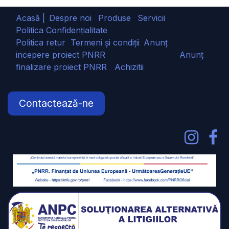
Acasă |
Despre noi
Produse
Servicii
Politica Confidențialitate
Politica retur
Termeni și condiții
Anunț
incepere proiect PNRR
Anunț
finalizare proiect PNRR
Achizitii
Contactează-ne