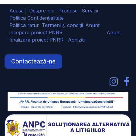
Acasă |
Despre noi
Produse
Servicii
Politica Confidențialitate
Politica retur
Termeni și condiții
Anunț
incepere proiect PNRR
Anunț
finalizare proiect PNRR
Achizitii
Contactează-ne