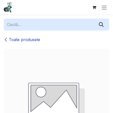
Sari la conținut
Toate produsele