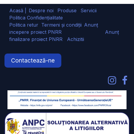
Acasă |
Despre noi
Produse
Servicii
Politica Confidențialitate
Politica retur
Termeni și condiții
Anunț
incepere proiect PNRR
Anunț
finalizare proiect PNRR
Achizitii
Contactează-ne