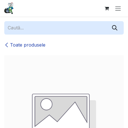
Sari la conținut
Toate produsele