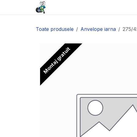
Sari la conținut
Acasă
Baterii
Anvelope
Toate produsele
Anvelope iarna
275/4
Montaj gratuit