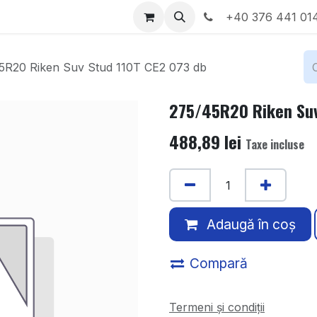
Locații
Despre noi
+40 376 441 01
5R20 Riken Suv Stud 110T CE2 073 db
275/45R20 Riken Suv
488,89
lei
Taxe incluse
Adaugă în coș
Compară
Termeni și condiții