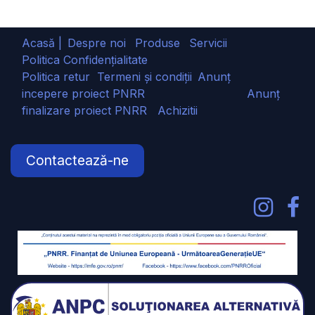
Acasă |
Despre noi
Produse
Servicii
Politica Confidențialitate
Politica retur
Termeni și condiții
Anunț
incepere proiect PNRR
Anunț
finalizare proiect PNRR
Achizitii
Contactează-ne