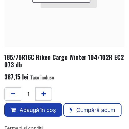
185/75R16C Riken Cargo Winter 104/102R EC2
073 db
387,15
lei
Taxe incluse
Adaugă în coș
Cumpără acum
Termeni și condiții