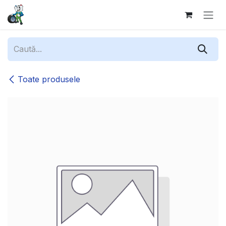
Sari la conținut
Toate produsele