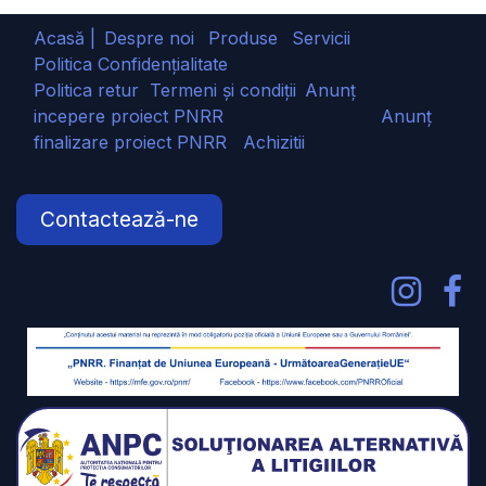
Acasă |
Despre noi
Produse
Servicii
Politica Confidențialitate
Politica retur
Termeni și condiții
Anunț
incepere proiect PNRR
Anunț
finalizare proiect PNRR
Achizitii
Contactează-ne