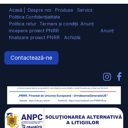
Acasă |
Despre noi
Produse
Servicii
Politica Confidențialitate
Politica retur
Termeni și condiții
Anunț
incepere proiect PNRR
Anunț
finalizare proiect PNRR
Achizitii
Contactează-ne