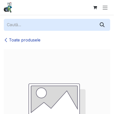
Sari la conținut
Toate produsele