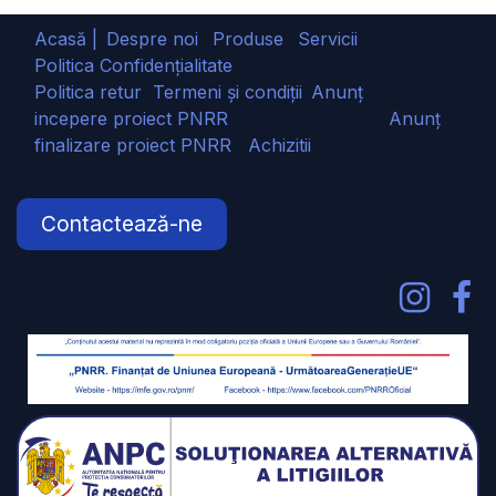
Acasă |
Despre noi
Produse
Servicii
Politica Confidențialitate
Politica retur
Termeni și condiții
Anunț
incepere proiect PNRR
Anunț
finalizare proiect PNRR
Achizitii
Contactează-ne