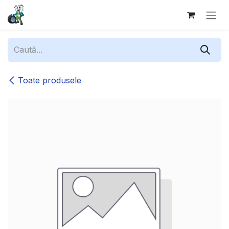
Sari la conținut
Toate produsele