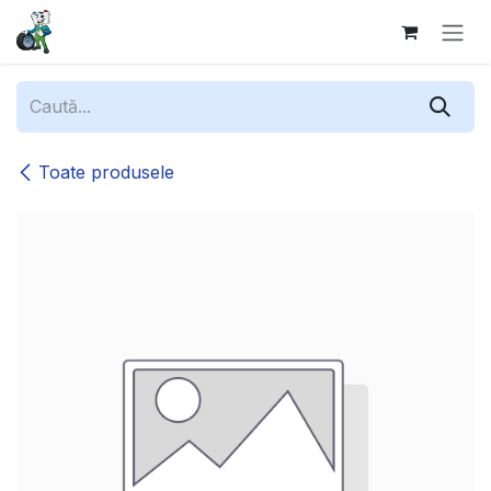
Sari la conținut
Toate produsele