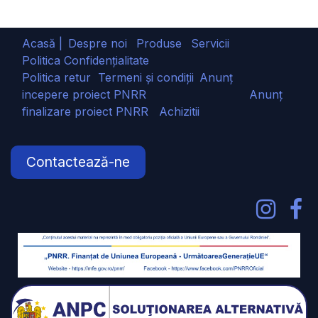
Acasă |
Despre noi
Produse
Servicii
Politica Confidențialitate
Politica retur
Termeni și condiții
Anunț
incepere proiect PNRR
Anunț
finalizare proiect PNRR
Achizitii
Contactează-ne