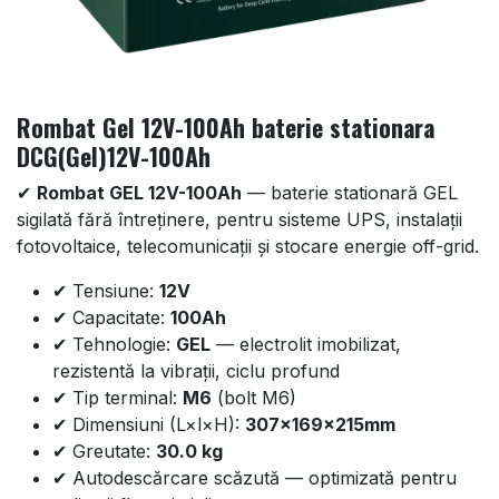
Rombat Gel 12V-100Ah baterie stationara
DCG(Gel)12V-100Ah
✔
Rombat GEL 12V-100Ah
— baterie stationară GEL
sigilată fără întreținere, pentru sisteme UPS, instalații
fotovoltaice, telecomunicații și stocare energie off-grid.
✔ Tensiune:
12V
✔ Capacitate:
100Ah
✔ Tehnologie:
GEL
— electrolit imobilizat,
rezistentă la vibrații, ciclu profund
✔ Tip terminal:
M6
(bolt M6)
✔ Dimensiuni (L×l×H):
307x169x215mm
✔ Greutate:
30.0 kg
✔ Autodescărcare scăzută — optimizată pentru