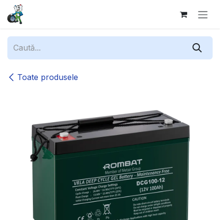
Sari la conținut
Toate produsele