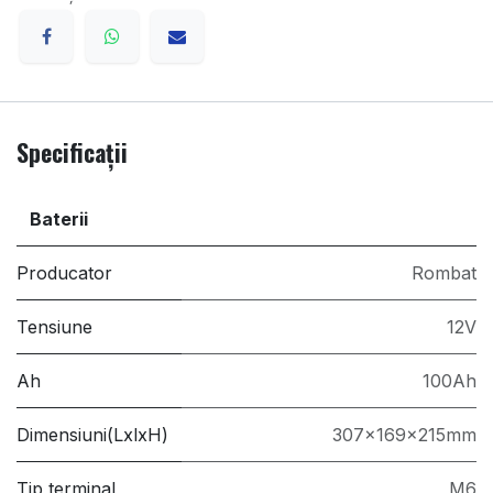
Specificații
Baterii
Producator
Rombat
Tensiune
12V
Ah
100Ah
Dimensiuni(LxlxH)
307x169x215mm
Tip terminal
M6