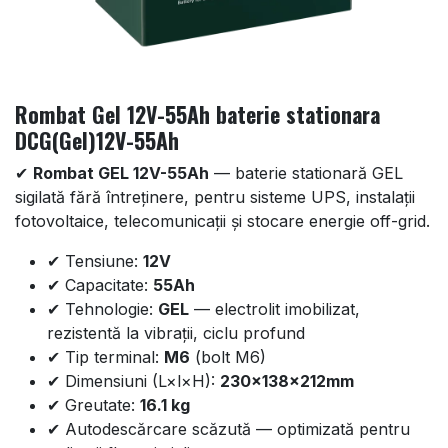
Rombat Gel 12V-55Ah baterie stationara
DCG(Gel)12V-55Ah
✔
Rombat GEL 12V-55Ah
— baterie stationară GEL
sigilată fără întreținere, pentru sisteme UPS, instalații
fotovoltaice, telecomunicații și stocare energie off-grid.
✔ Tensiune:
12V
✔ Capacitate:
55Ah
✔ Tehnologie:
GEL
— electrolit imobilizat,
rezistentă la vibrații, ciclu profund
✔ Tip terminal:
M6
(bolt M6)
✔ Dimensiuni (L×l×H):
230x138x212mm
✔ Greutate:
16.1 kg
✔ Autodescărcare scăzută — optimizată pentru