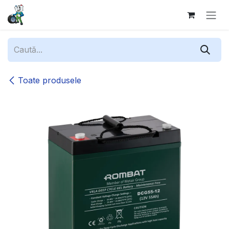
Sari la conținut
Toate produsele