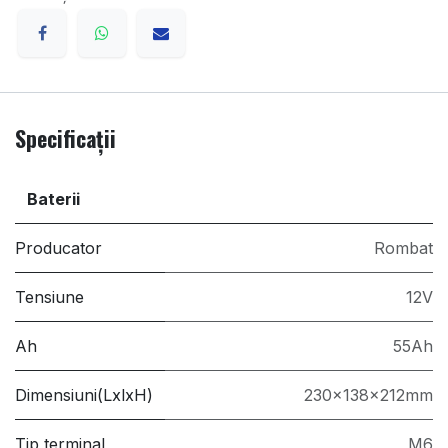
Specificații
Baterii
Producator
Rombat
Tensiune
12V
Ah
55Ah
Dimensiuni(LxlxH)
230x138x212mm
Tip terminal
M6