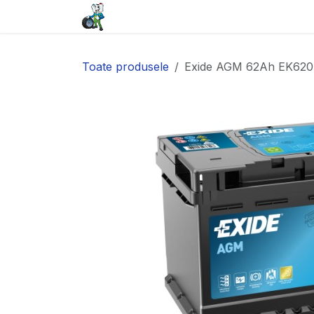
Sari la conținut
Acasă
Baterii
Anvelope
Toate produsele
Exide AGM 62Ah EK620