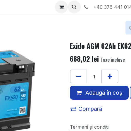
Locații
Despre noi
+40 376 441 01
Exide AGM 62Ah EK6
668,02
lei
Taxe incluse
Adaugă în coș
Compară
Termeni și condiții