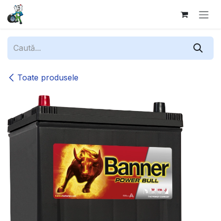
Sari la conținut
Toate produsele