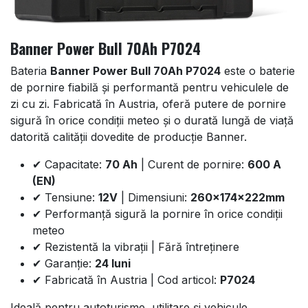
Banner Power Bull 70Ah P7024
Bateria
Banner Power Bull 70Ah P7024
este o baterie
de pornire fiabilă și performantă pentru vehiculele de
zi cu zi. Fabricată în Austria, oferă putere de pornire
sigură în orice condiții meteo și o durată lungă de viață
datorită calității dovedite de producție Banner.
✔ Capacitate:
70 Ah
| Curent de pornire:
600 A
(EN)
✔ Tensiune:
12V
| Dimensiuni:
260x174x222mm
✔ Performanță sigură la pornire în orice condiții
meteo
✔ Rezistentă la vibrații | Fără întreținere
✔ Garanție:
24 luni
✔ Fabricată în Austria | Cod articol:
P7024
Ideală pentru autoturisme, utilitare și vehicule