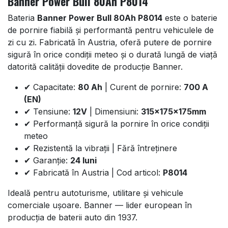
Banner Power Bull 80Ah P8014
Bateria
Banner Power Bull 80Ah P8014
este o baterie
de pornire fiabilă și performantă pentru vehiculele de
zi cu zi. Fabricată în Austria, oferă putere de pornire
sigură în orice condiții meteo și o durată lungă de viață
datorită calității dovedite de producție Banner.
✔ Capacitate:
80 Ah
| Curent de pornire:
700 A
(EN)
✔ Tensiune:
12V
| Dimensiuni:
315x175x175mm
✔ Performanță sigură la pornire în orice condiții
meteo
✔ Rezistentă la vibrații | Fără întreținere
✔ Garanție:
24 luni
✔ Fabricată în Austria | Cod articol:
P8014
Ideală pentru autoturisme, utilitare și vehicule
comerciale ușoare. Banner — lider european în
producția de baterii auto din 1937.