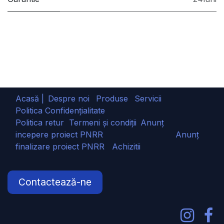
Acasă |
Despre noi
Produse
Servicii
Politica Confidențialitate
Politica retur
Termeni și condiții
Anunț
incepere proiect PNRR
Anunț
finalizare proiect PNRR
Achizitii
Contactează-ne