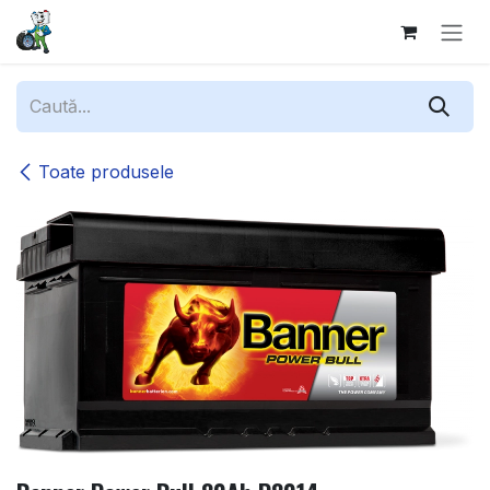
Sari la conținut
Toate produsele