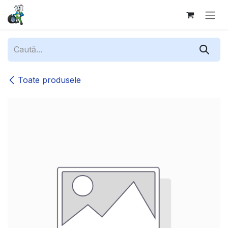
Sari la conținut
Toate produsele