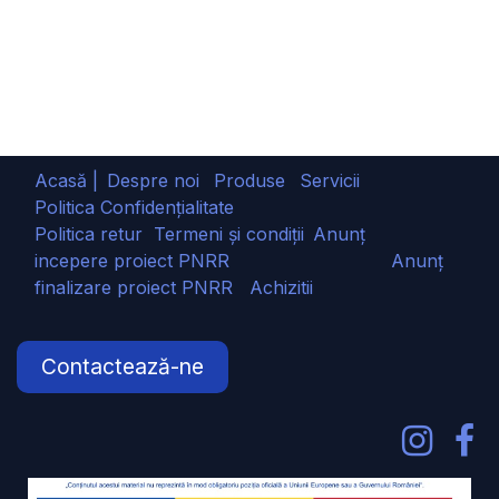
Acasă |
Despre noi
Produse
Servicii
Politica Confidențialitate
Politica retur
Termeni și condiții
Anunț
incepere proiect PNRR
Anunț
finalizare proiect PNRR
Achizitii
Contactează-ne