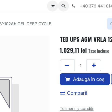
Locații
Despre noi
+40 376 441 01
V-102Ah GEL DEEP CYCLE
TED UPS AGM VRLA 12
1.029,11
lei
Taxe incluse
Adaugă în coș
Compară
Termeni și condiții