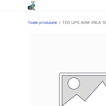
Sari la conținut
Acasă
Baterii
Anvelope
Toate produsele
TED UPS AGM VRLA 12